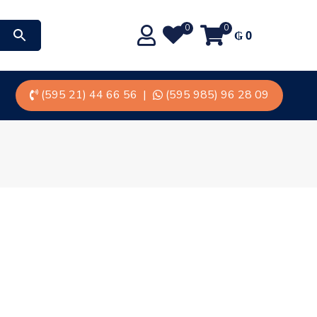
0
0
₲
0
(595 21) 44 66 56
|
(595 985) 96 28 09