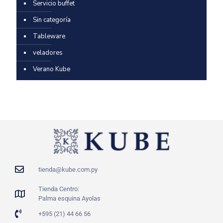
Servicio buffet
Sin categoría
Tableware
veladores
Verano Kube
tienda@kube.com.py
Tienda Centro:
Palma esquina Ayolas
+595 (21) 44 66 56