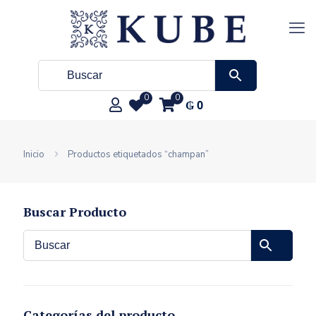
0
0
₲
0
Inicio
Productos etiquetados “champan”
Buscar Producto
Categorías del producto