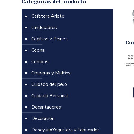
Categorías del producto
Cafetera Ariete
candelabros
Cepillos y Peines
Co
Cocina
22
Combos
cort
Creperas y Muffins
Cuidado del pelo
Cuidado Personal
Decantadores
Decoración
DesayunoYogurtera y Fabricador