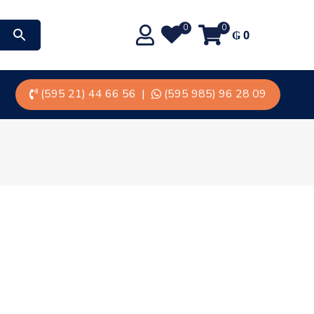
0
0
₲
0
(595 21) 44 66 56
|
(595 985) 96 28 09