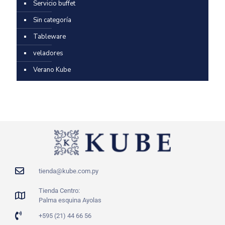
Servicio buffet
Sin categoría
Tableware
veladores
Verano Kube
tienda@kube.com.py
Tienda Centro:
Palma esquina Ayolas
+595 (21) 44 66 56