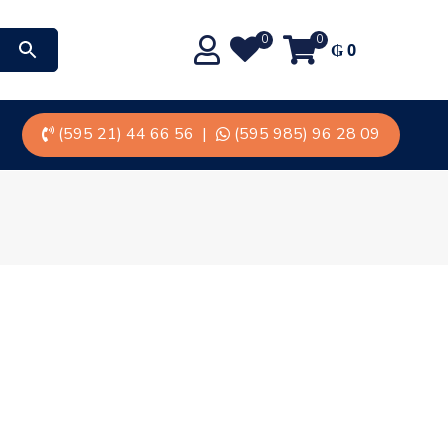
0
0
₲
0
(595 21) 44 66 56
|
(595 985) 96 28 09