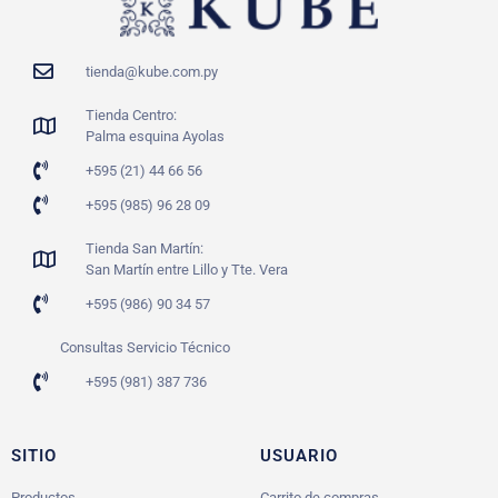
tienda@kube.com.py
Tienda Centro:
Palma esquina Ayolas
+595 (21) 44 66 56
+595 (985) 96 28 09
Tienda San Martín:
San Martín entre Lillo y Tte. Vera
+595 (986) 90 34 57
Consultas Servicio Técnico
+595 (981) 387 736
SITIO
USUARIO
Productos
Carrito de compras