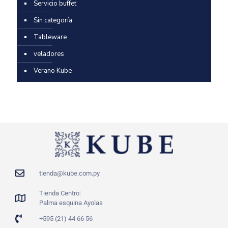
Servicio buffet
Sin categoría
Tableware
veladores
Verano Kube
tienda@kube.com.py
Tienda Centro:
Palma esquina Ayolas
+595 (21) 44 66 56