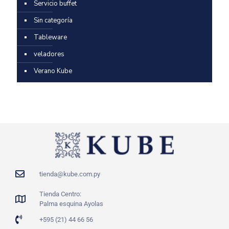
Servicio buffet
Sin categoría
Tableware
veladores
Verano Kube
tienda@kube.com.py
Tienda Centro:
Palma esquina Ayolas
+595 (21) 44 66 56