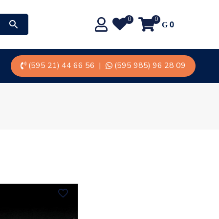
0
0
₲
0
(595 21) 44 66 56
|
(595 985) 96 28 09