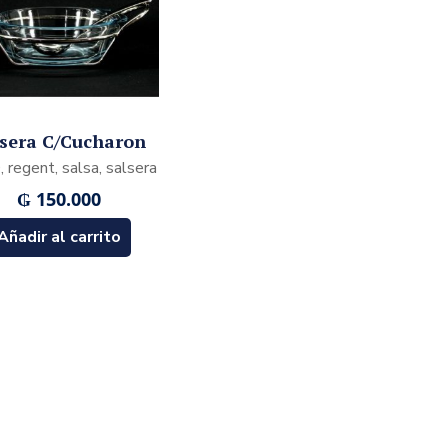
lsera C/Cucharon
 regent, salsa, salsera
₲
150.000
Añadir al carrito