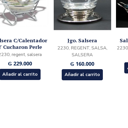
lsera C/Calentador
Jgo. Salsera
Sa
Y Cucharon Perle
2230, REGENT, SALSA,
2230,
2230, regent, salsera
SALSERA
₲
229.000
₲
160.000
Añadir al carrito
Añadir al carrito