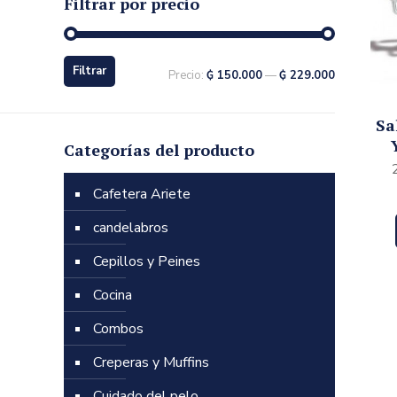
Filtrar por precio
Filtrar
Precio:
₲ 150.000
—
₲ 229.000
Sa
Categorías del producto
Cafetera Ariete
candelabros
Cepillos y Peines
Cocina
Combos
Creperas y Muffins
Cuidado del pelo