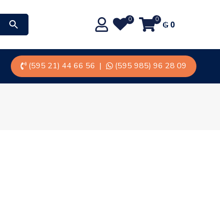
0
0
₲
0
(595 21) 44 66 56
|
(595 985) 96 28 09