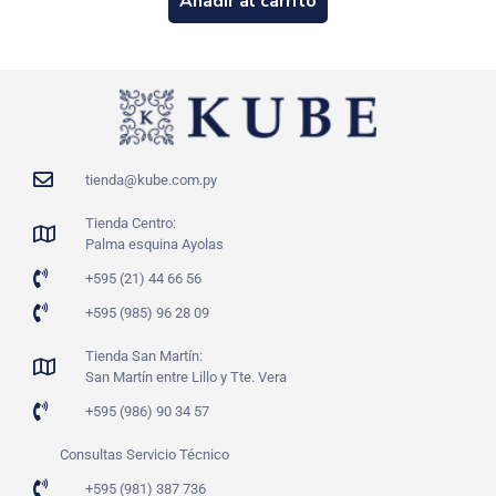
Añadir al carrito
tienda@kube.com.py
Tienda Centro:
Palma esquina Ayolas
+595 (21) 44 66 56
+595 (985) 96 28 09
Tienda San Martín:
San Martín entre Lillo y Tte. Vera
+595 (986) 90 34 57
Consultas Servicio Técnico
+595 (981) 387 736