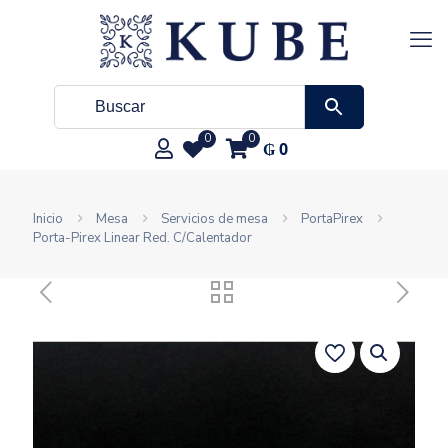
0
0
₲
0
Inicio
Mesa
Servicios de mesa
PortaPirex
Porta-Pirex Linear Red. C/Calentador