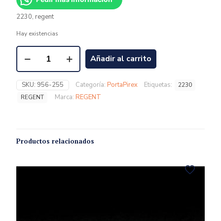
2230, regent
Hay existencias
Añadir al carrito
SKU:
956-255
Categoría:
PortaPirex
Etiquetas:
2230
Marca:
REGENT
REGENT
Productos relacionados