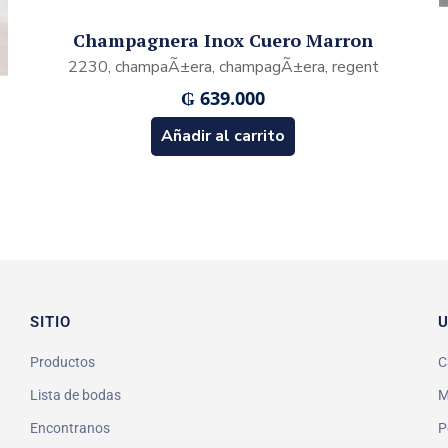
Champagnera Inox Cuero Marron
2230, champaÃ±era, champagÃ±era, regent
₲
639.000
Añadir al carrito
SITIO
U
Productos
C
Lista de bodas
M
Encontranos
P