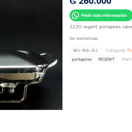
₲
260.000
Pedir más información
2230, regent, portapirex, cal
Sin existencias
Categoría:
Po
SKU:
956-252
Marc
portapirex
REGENT