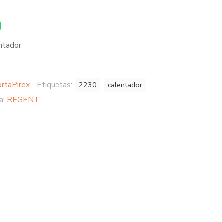
entador
rtaPirex
Etiquetas:
2230
calentador
a:
REGENT