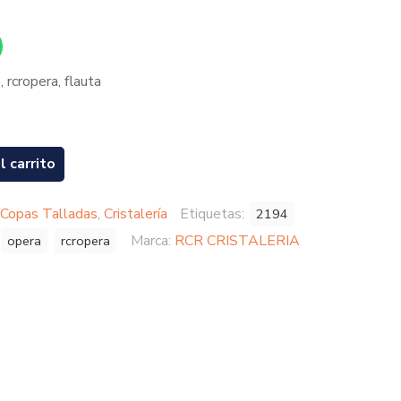
rcropera, flauta
l carrito
Copas Talladas
,
Cristalería
Etiquetas:
2194
Marca:
RCR CRISTALERIA
opera
rcropera