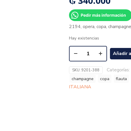
₲
340.000
Pedir más información
2194, opera, copa, champagne, 
Hay existencias
Añadir a
Categorías:
SKU:
9201-388
champagne
copa
flauta
ITALIANA