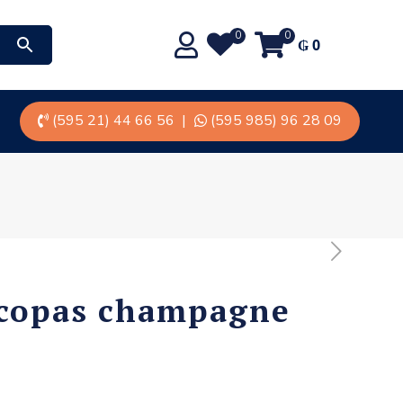
0
0
₲
0
(595 21) 44 66 56
|
(595 985) 96 28 09
 copas champagne