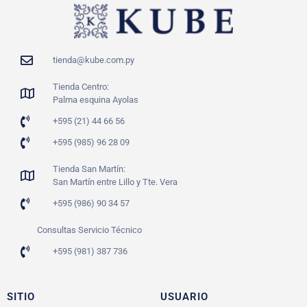
tienda@kube.com.py
Tienda Centro:
Palma esquina Ayolas
+595 (21) 44 66 56
+595 (985) 96 28 09
Tienda San Martín:
San Martín entre Lillo y Tte. Vera
+595 (986) 90 34 57
Consultas Servicio Técnico
+595 (981) 387 736
SITIO
USUARIO