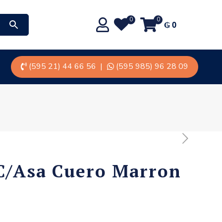
0
0
₲
0
(595 21) 44 66 56
|
(595 985) 96 28 09
 C/Asa Cuero Marron