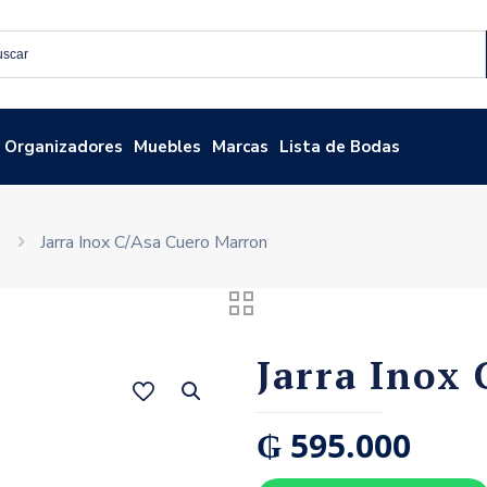
Organizadores
Muebles
Marcas
Lista de Bodas
s
Jarra Inox C/Asa Cuero Marron
Jarra Inox
₲
595.000