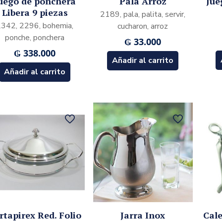
uego de ponchera
Pala Arroz
Jue
Libera 9 piezas
2189, pala, palita, servir,
2342, 2296, bohemia,
cucharon, arroz
ponche, ponchera
₲
33.000
₲
338.000
Añadir al carrito
Añadir al carrito
rtapirex Red. Folio
Jarra Inox
Cal