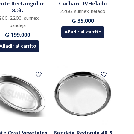
nte Rectangular
Cuchara P/Helado
8,5L
2288, sunnex, helado
260, 2203, sunnex,
₲
35.000
bandeja
Añadir al carrito
₲
199.000
Añadir al carrito
te Oval Vegetales
Bandeja Redonda 40,5