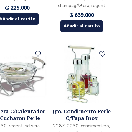
champagÃ±era, regent
₲
225.000
₲
639.000
Añadir al carrito
Añadir al carrito
sera C/Calentador
Jgo. Condimento Perle
 Cucharon Perle
C/Tapa Inox
30, regent, salsera
2287, 2230, condimentero,