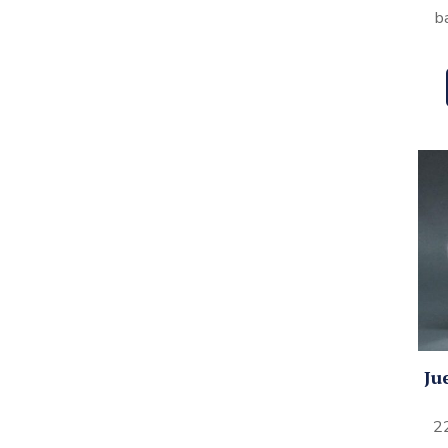
b
Ju
22