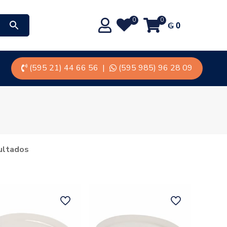
0
0
₲
0
(595 21) 44 66 56
|
(595 985) 96 28 09
ultados