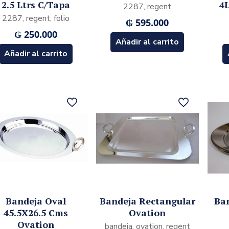
2.5 Ltrs C/Tapa
4
2287, regent
2287, regent, folio
₲
595.000
₲
250.000
Añadir al carrito
Añadir al carrito
Bandeja Oval
Bandeja Rectangular
Ban
45.5X26.5 Cms
Ovation
Ovation
bandeja, ovation, regent