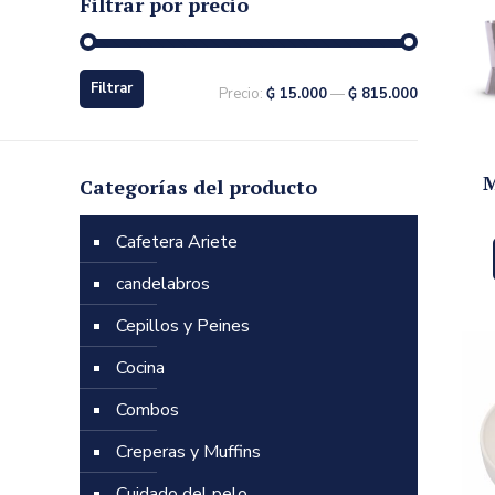
Filtrar por precio
Filtrar
Precio:
₲ 15.000
—
₲ 815.000
Categorías del producto
Cafetera Ariete
candelabros
Cepillos y Peines
Cocina
Combos
Creperas y Muffins
Cuidado del pelo