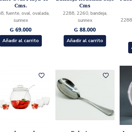
Cms.
Cms
8, fuente, oval, ovalada,
2288, 2260, bandeja,
2288,
sunnex
sunnex
₲
69.000
₲
88.000
Añadir al carrito
Añadir al carrito