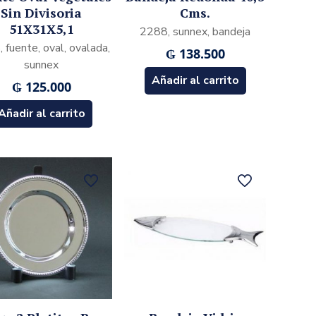
Sin Divisoria
Cms.
51X31X5,1
2288, sunnex, bandeja
 fuente, oval, ovalada,
₲
138.500
sunnex
Añadir al carrito
₲
125.000
Añadir al carrito