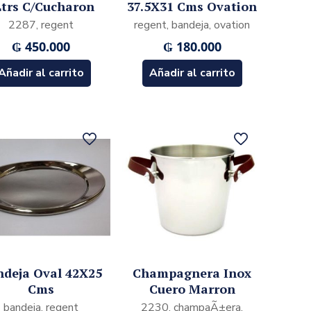
Ltrs C/Cucharon
37.5X31 Cms Ovation
2287, regent
regent, bandeja, ovation
₲
450.000
₲
180.000
Añadir al carrito
Añadir al carrito
deja Oval 42X25
Champagnera Inox
Cms
Cuero Marron
bandeja, regent
2230, champaÃ±era,