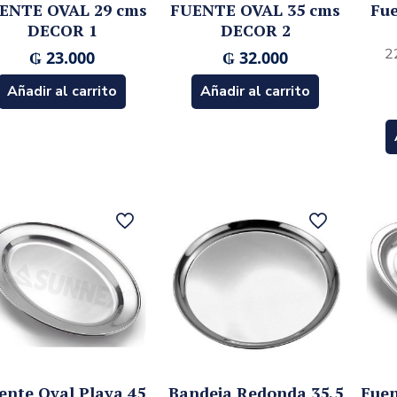
ENTE OVAL 29 cms
FUENTE OVAL 35 cms
Fue
DECOR 1
DECOR 2
2
₲
23.000
₲
32.000
Añadir al carrito
Añadir al carrito
ente Oval Playa 45
Bandeja Redonda 35,5
Fuen