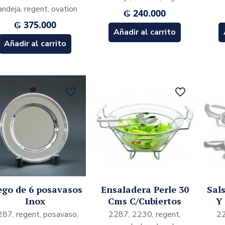
andeja, regent, ovation
₲
240.000
₲
375.000
Añadir al carrito
Añadir al carrito
ego de 6 posavasos
Ensaladera Perle 30
Sal
Inox
Cms C/Cubiertos
Y
87, regent, posavaso,
2287, 2230, regent,
22