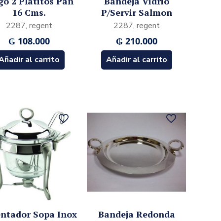
go 2 Platitos Pan
Bandeja Vidrio
16 Cms.
P/Servir Salmon
2287, regent
2287, regent
₲
108.000
₲
210.000
Añadir al carrito
Añadir al carrito
entador Sopa Inox
Bandeja Redonda