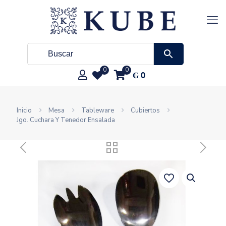
0
0
₲
0
Inicio
Mesa
Tableware
Cubiertos
Jgo. Cuchara Y Tenedor Ensalada