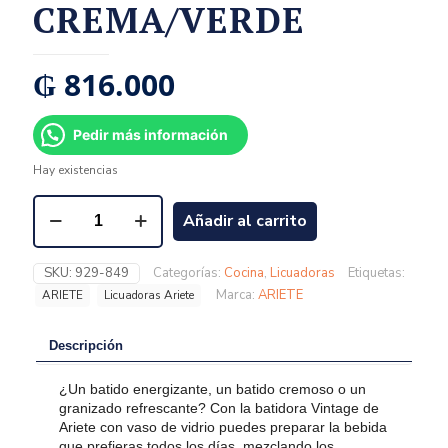
CREMA/VERDE
₲
816.000
Pedir más información
Hay existencias
Añadir al carrito
SKU:
929-849
Categorías:
Cocina
,
Licuadoras
Etiquetas:
Marca:
ARIETE
ARIETE
Licuadoras Ariete
Descripción
¿Un batido energizante, un batido cremoso o un
granizado refrescante? Con la batidora Vintage de
Ariete con vaso de vidrio puedes preparar la bebida
que prefieras todos los días, mezclando los