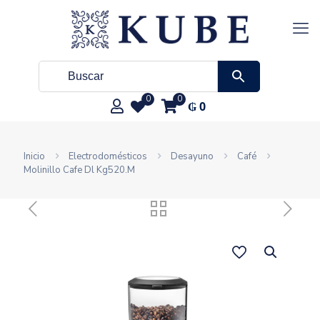
0
0
₲
0
Inicio
Electrodomésticos
Desayuno
Café
Molinillo Cafe Dl Kg520.M