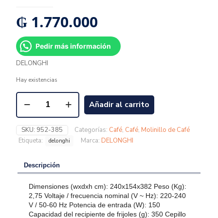
₲
1.770.000
Pedir más información
DELONGHI
Hay existencias
Añadir al carrito
SKU:
952-385
Categorías:
Café
,
Café
,
Molinillo de Café
Etiqueta:
Marca:
DELONGHI
delonghi
Descripción
Dimensiones (wxdxh cm): 240x154x382 Peso (Kg):
2,75 Voltaje / frecuencia nominal (V ~ Hz): 220-240
V / 50-60 Hz Potencia de entrada (W): 150
Capacidad del recipiente de frijoles (g): 350 Cepillo