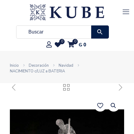
0
0
₲
0
Inicio
Decoración
Navidad
NACIMIENTO c/LUZ a BATERIA