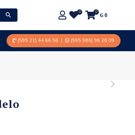
0
0
₲
0
(595 21) 44 66 56
|
(595 985) 96 28 09
delo