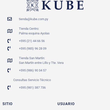
tienda@kube.com.py
Tienda Centro:
Palma esquina Ayolas
+595 (21) 44 66 56
+595 (985) 96 28 09
Tienda San Martín:
San Martín entre Lillo y Tte. Vera
+595 (986) 90 34 57
Consultas Servicio Técnico
+595 (981) 387 736
SITIO
USUARIO