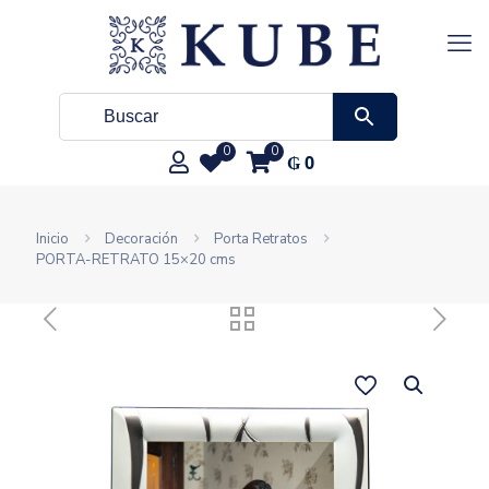
0
0
₲
0
Inicio
Decoración
Porta Retratos
PORTA-RETRATO 15×20 cms