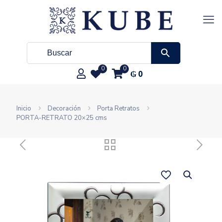
0
0
₲
0
Inicio
Decoración
Porta Retratos
PORTA-RETRATO 20×25 cms