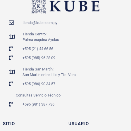
tienda@kube.com.py
Tienda Centro:
Palma esquina Ayolas
+595 (21) 44 66 56
+595 (985) 96 28 09
Tienda San Martín:
San Martín entre Lillo y Tte. Vera
+595 (986) 90 34 57
Consultas Servicio Técnico
+595 (981) 387 736
SITIO
USUARIO